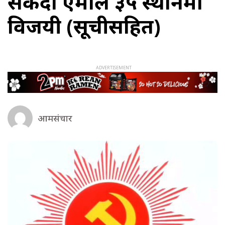
सकिँदा एमाले ३५ स्थानमा
विजयी (सूचीसहित)
आमसंचार