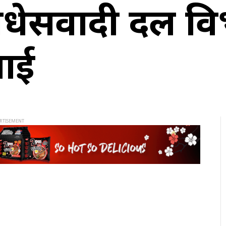
र मधेसवादी दल 
लाई