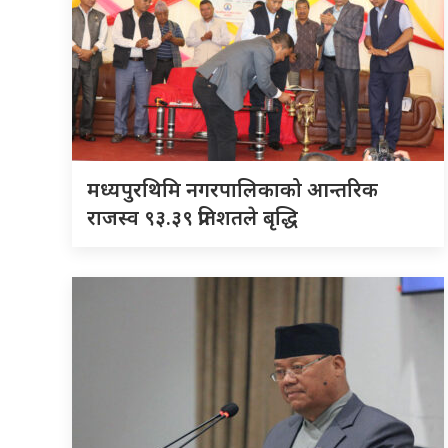
मध्यपुरथिमि नगरपालिकाको आन्तरिक
राजस्व ९३.३९ प्रतिशतले बृद्धि