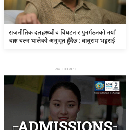
राजनीतिक दलहरूबीच विघटन र पुनर्गठनको नयाँ
चक्र चल्न थालेको अनुभूत हुँदैछ : बाबुराम भट्टराई