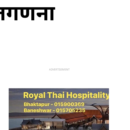
मतगणना