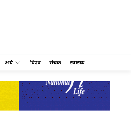
अर्थ
विश्व
रोचक
स्वास्थ्य