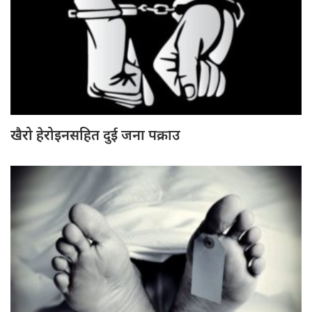
खैरो हेरोइनसहित दुई जना पक्राउ