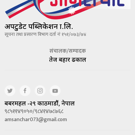
अपटुडेट पब्लिकेशन प्रा.लि.
सूचना तथा प्रसारण विभाग दर्ता नंः १५१/०७३/७४
संचालक/सम्पादक
तेज बहादूर ढकाल
बबरमहल -२९ काठमाडौं, नेपाल
९८५११४९०५०/९८४१४७८७६८
amsanchar073@gmail.com