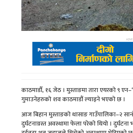
काठमाडौँ, १६ जेठ । मुस्ताङमा तारा एयरको ९ एन–‘ए
गुमाउनेहरुको शव काठमाडौं ल्याइने भएको छ ।
आज बिहान मुस्ताङको थासाङ गाउँपालिका–२ सानोस
दुर्घटनाग्रस्त अवस्थामा फेला परेको थियो । दुर्
दुईवटा शव जहाजले थिचेको अवस्थामा भेटिएको छ 