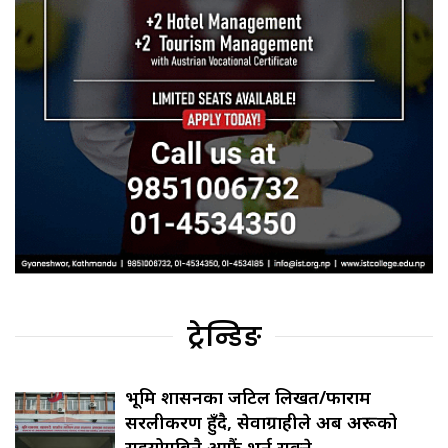
ट्रेन्डिङ
भूमि प्रशासनका जटिल लिखत/फाराम
सरलीकरण हुँदै, सेवाग्राहीले अब अरूको
सहयोगबिनै आफैं भर्न सक्ने