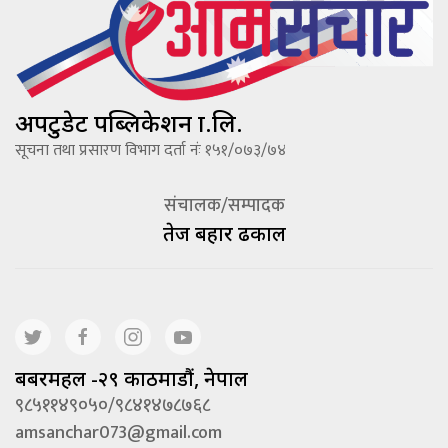
अपटुडेट पब्लिकेशन प्रा.लि.
सूचना तथा प्रसारण विभाग दर्ता नंः १५१/०७३/७४
संचालक/सम्पादक
तेज बहादूर ढकाल
बबरमहल -२९ काठमाडौं, नेपाल
९८५११४९०५०/९८४१४७८७६८
amsanchar073@gmail.com