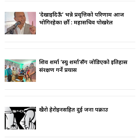
‘देखाइदिऊँ’ भन्ने प्रवृत्तिको परिणाम आज
भोगिरहेका छौँ : महासचिव पोखरेल
शिव शर्मा ‘स्यु शर्मा’सँग जोडिएको इतिहास
संरक्षण गर्ने प्रयास
खैरो हेरोइनसहित दुई जना पक्राउ