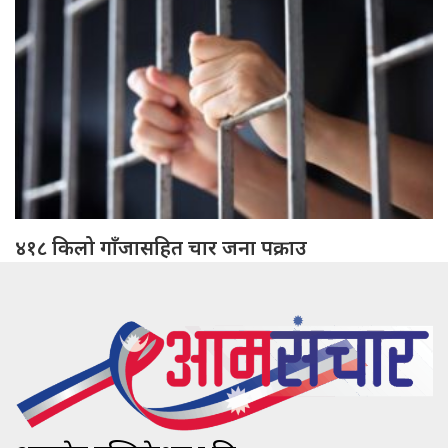
४१८ किलो गाँजासहित चार जना पक्राउ