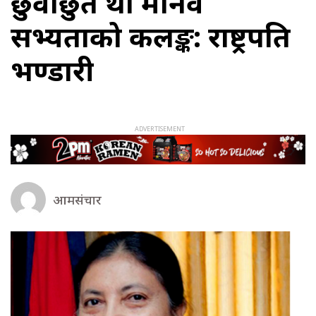
छुवाछुत प्रथा मानव
सभ्यताको कलङ्क: राष्ट्रपति
भण्डारी
आमसंचार