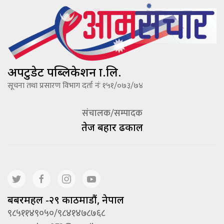
अपटुडेट पब्लिकेशन प्रा.लि.
सूचना तथा प्रसारण विभाग दर्ता नंः १५१/०७३/७४
संचालक/सम्पादक
तेज बहादूर ढकाल
बबरमहल -२९ काठमाडौं, नेपाल
९८५११४९०५०/९८४१४७८७६८