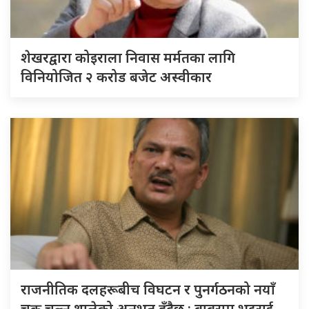
शेखरद्वारा कोइराला निवास मर्मतका लागि
विनियोजित २ करोड बजेट अस्वीकार
राजनीतिक दलहरूबीच विघटन र पुनर्गठनको नयाँ
चक्र चल्न थालेको अनुभूत हुँदैछ : बाबुराम भट्टराई