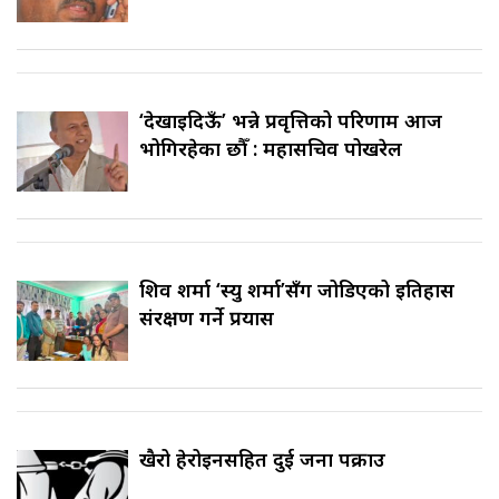
‘देखाइदिऊँ’ भन्ने प्रवृत्तिको परिणाम आज
भोगिरहेका छौँ : महासचिव पोखरेल
शिव शर्मा ‘स्यु शर्मा’सँग जोडिएको इतिहास
संरक्षण गर्ने प्रयास
खैरो हेरोइनसहित दुई जना पक्राउ