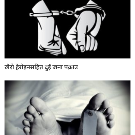
खैरो हेरोइनसहित दुई जना पक्राउ