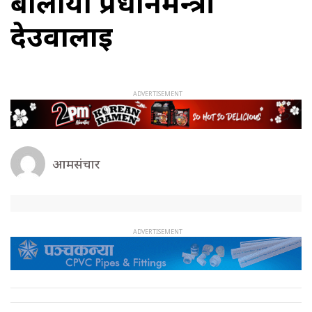
बोलायो प्रधानमन्त्री
देउवालाई
आमसंचार