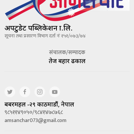
अपटुडेट पब्लिकेशन प्रा.लि.
सूचना तथा प्रसारण विभाग दर्ता नंः १५१/०७३/७४
संचालक/सम्पादक
तेज बहादूर ढकाल
बबरमहल -२९ काठमाडौं, नेपाल
९८५११४९०५०/९८४१४७८७६८
amsanchar073@gmail.com