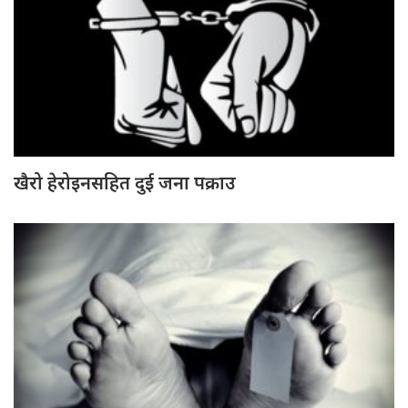
खैरो हेरोइनसहित दुई जना पक्राउ