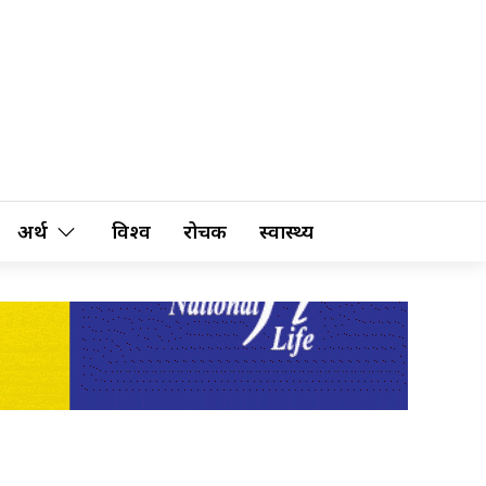
अर्थ
विश्व
रोचक
स्वास्थ्य