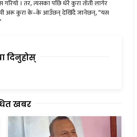
रियो । तर, त्यसका पछि धेरै कुरा ताँती लागेर
पी अरू कुरा के–के आउँछन् देखिँदै जानेछन्, “यस
”
या दिनुहोस्
्धित खबर