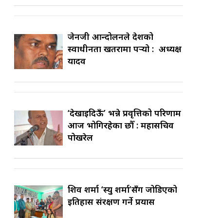
जेनजी आन्दोलनले देशको
स्वाधीनता खतरामा पर्‍यो : अध्यक्ष
यादव
‘देखाइदिऊँ’ भन्ने प्रवृत्तिको परिणाम
आज भोगिरहेका छौँ : महासचिव
पोखरेल
शिव शर्मा ‘स्यु शर्मा’सँग जोडिएको
इतिहास संरक्षण गर्ने प्रयास