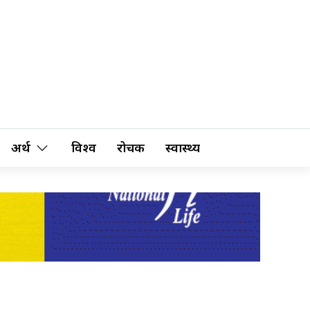
अर्थ
विश्व
रोचक
स्वास्थ्य