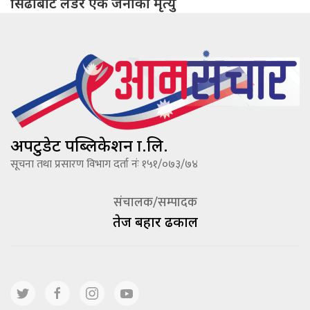
सिँढीबाट लडेर एक जनाको मृत्यु
अपटुडेट पब्लिकेशन प्रा.लि.
सूचना तथा प्रसारण विभाग दर्ता नंः १५१/०७३/७४
संचालक/सम्पादक
तेज बहादूर ढकाल