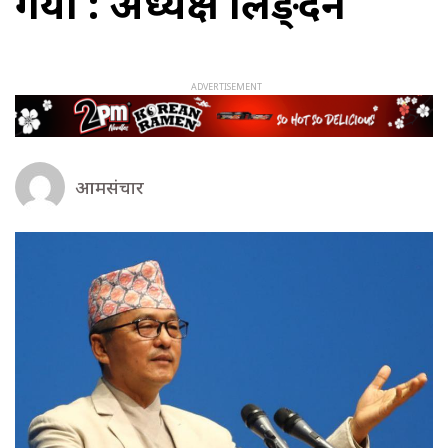
गयो : अध्यक्ष लिङ्देन
आमसंचार