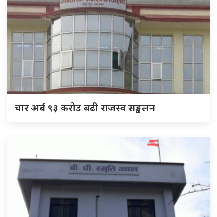
चार अर्ब ९३ करोड बढी राजस्व सङ्कलन