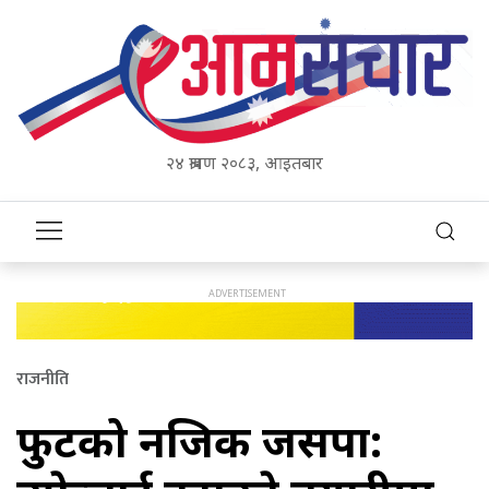
२४ श्रावण २०८३, आइतबार
राजनीति
फुटको नजिक जसपा: