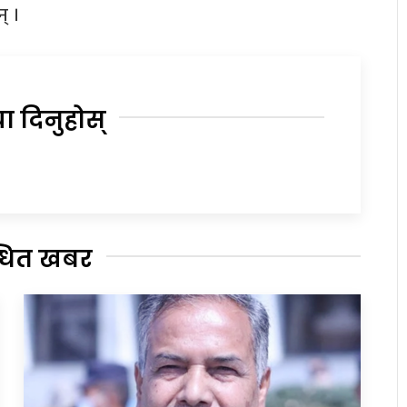
् ।
या दिनुहोस्
्धित खबर