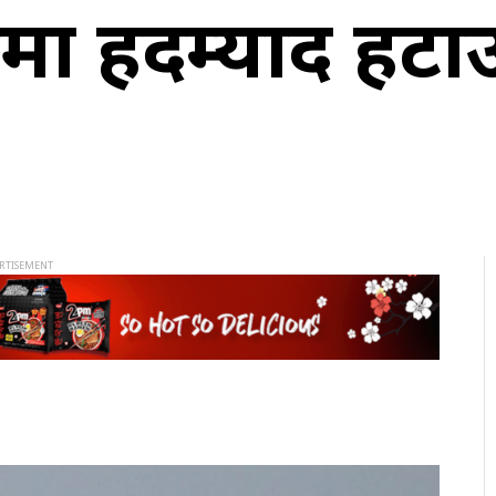
दामा हदम्याद हट