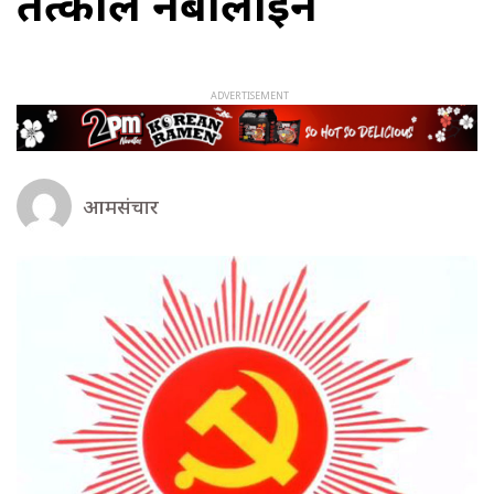
तत्काल नबोलाइने
आमसंचार