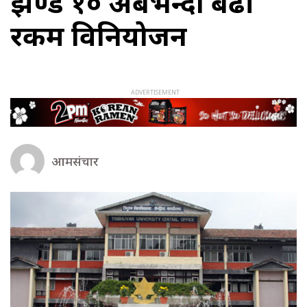
झण्डै १० अर्बभन्दा बढी
रकम विनियोजन
आमसंचार