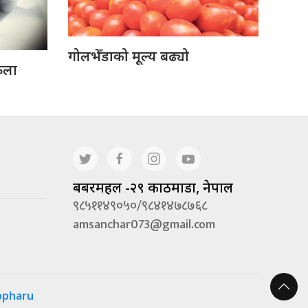
गोलभेँडाको मूल्य बढ्यो
ेला
बबरमहल -२९ काठमाडौं, नेपाल
९८५११४९०५०/९८४१४७८७६८
amsanchar073@gmail.com
ppharu