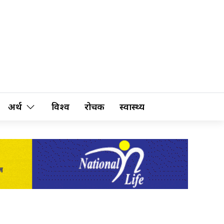
अर्थ
विश्व
रोचक
स्वास्थ्य