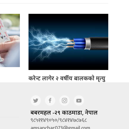
करेन्ट लागेर २ वर्षीय बालकको मृत्यु
बबरमहल -२९ काठमाडौं, नेपाल
९८५११४९०५०/९८४१४७८७६८
amsanchar073@gmail.com