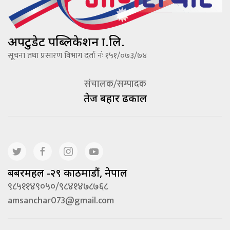
अपटुडेट पब्लिकेशन प्रा.लि.
सूचना तथा प्रसारण विभाग दर्ता नंः १५१/०७३/७४
संचालक/सम्पादक
तेज बहादूर ढकाल
बबरमहल -२९ काठमाडौं, नेपाल
९८५११४९०५०/९८४१४७८७६८
amsanchar073@gmail.com