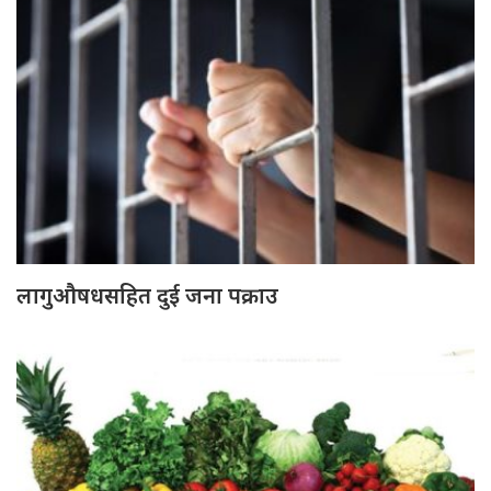
लागुऔषधसहित दुई जना पक्राउ