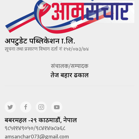
अपटुडेट पब्लिकेशन प्रा.लि.
सूचना तथा प्रसारण विभाग दर्ता नंः १५१/०७३/७४
संचालक/सम्पादक
तेज बहादूर ढकाल
बबरमहल -२९ काठमाडौं, नेपाल
९८५११४९०५०/९८४१४७८७६८
amsanchar073@gmail.com