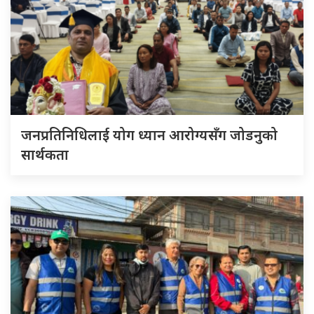
जनप्रतिनिधिलाई योग ध्यान आरोग्यसँग जोडनुको
सार्थकता