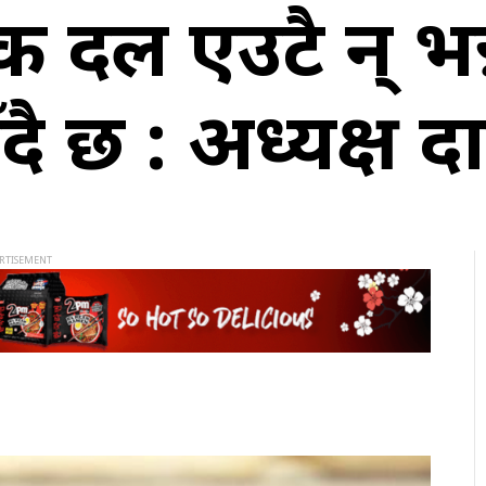
दल एउटै हुन् भन्न
ै छ : अध्यक्ष द