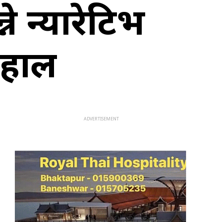
े न्यारेटिभ
ाहाल