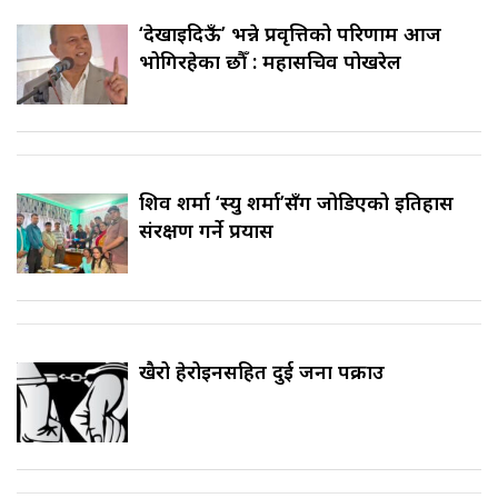
‘देखाइदिऊँ’ भन्ने प्रवृत्तिको परिणाम आज
भोगिरहेका छौँ : महासचिव पोखरेल
शिव शर्मा ‘स्यु शर्मा’सँग जोडिएको इतिहास
संरक्षण गर्ने प्रयास
खैरो हेरोइनसहित दुई जना पक्राउ