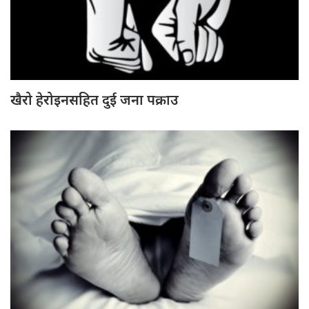
खैरो हेरोइनसहित दुई जना पक्राउ