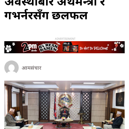
अवस्थाबारे अर्थमन्त्री र
गभर्नरसँग छलफल
आमसंचार