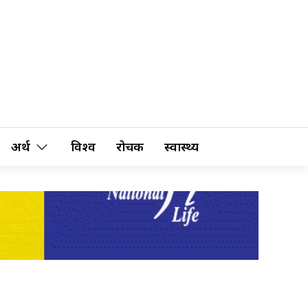
अर्थ
विश्व
रोचक
स्वास्थ्य