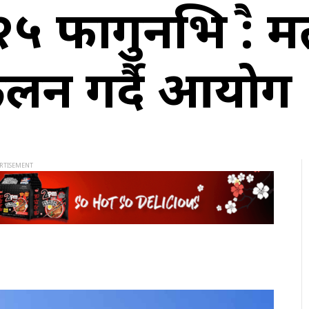
ि २५ फागुनभित्रै :
लन गर्दै आयोग