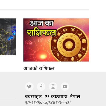
आजको राशिफल
बबरमहल -२९ काठमाडौं, नेपाल
९८५११४९०५०/९८४१४७८७६८