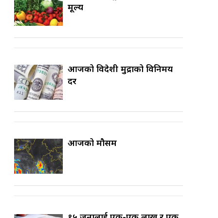
मूल्य
आजको विदेशी मुद्राको विनिमय
दर
आजको मौसम
१५ जनालाई एक-एक लाख र एक