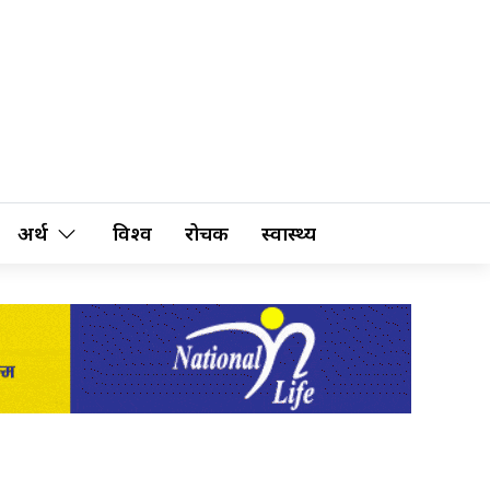
अर्थ
विश्व
रोचक
स्वास्थ्य