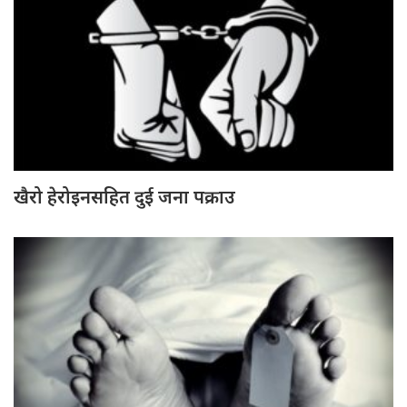
खैरो हेरोइनसहित दुई जना पक्राउ