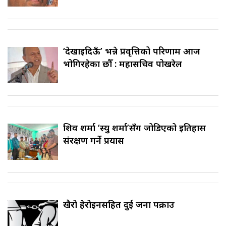
‘देखाइदिऊँ’ भन्ने प्रवृत्तिको परिणाम आज
भोगिरहेका छौँ : महासचिव पोखरेल
शिव शर्मा ‘स्यु शर्मा’सँग जोडिएको इतिहास
संरक्षण गर्ने प्रयास
खैरो हेरोइनसहित दुई जना पक्राउ