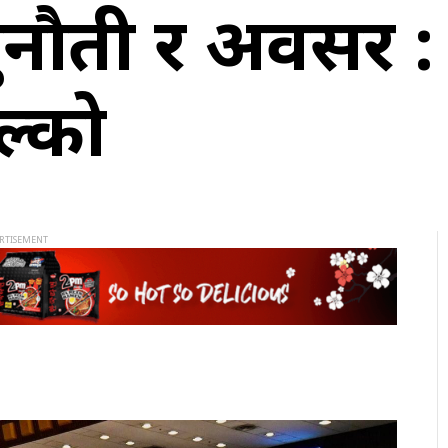
ौती र अवसर : राष
्को