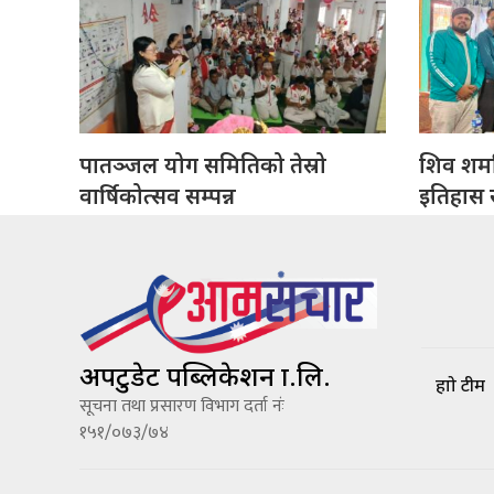
पातञ्जल योग समितिको तेस्रो
शिव शर्मा
वार्षिकोत्सव सम्पन्न
इतिहास सं
अपटुडेट पब्लिकेशन प्रा.लि.
हाम्रो टीम
सूचना तथा प्रसारण विभाग दर्ता नंः
१५१/०७३/७४