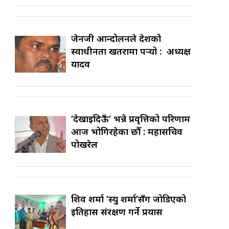
जेनजी आन्दोलनले देशको
स्वाधीनता खतरामा पर्‍यो : अध्यक्ष
यादव
‘देखाइदिऊँ’ भन्ने प्रवृत्तिको परिणाम
आज भोगिरहेका छौँ : महासचिव
पोखरेल
शिव शर्मा ‘स्यु शर्मा’सँग जोडिएको
इतिहास संरक्षण गर्ने प्रयास