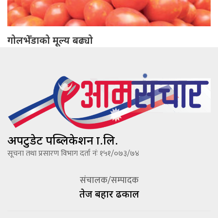
गोलभेँडाको मूल्य बढ्यो
अपटुडेट पब्लिकेशन प्रा.लि.
सूचना तथा प्रसारण विभाग दर्ता नंः १५१/०७३/७४
संचालक/सम्पादक
तेज बहादूर ढकाल