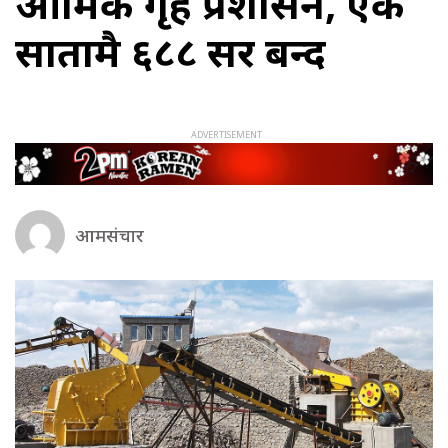
आक्रामक गृह प्रशासन, एक
सातामै ६८८ क्रसर बन्द
आमसंचार