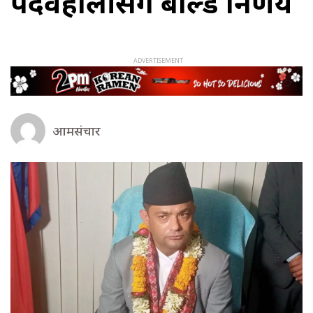
पदवहालीसंगै बोल्ड निर्णय
आमसंचार