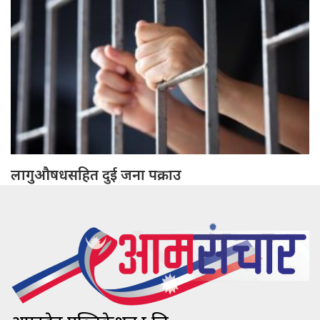
लागुऔषधसहित दुई जना पक्राउ