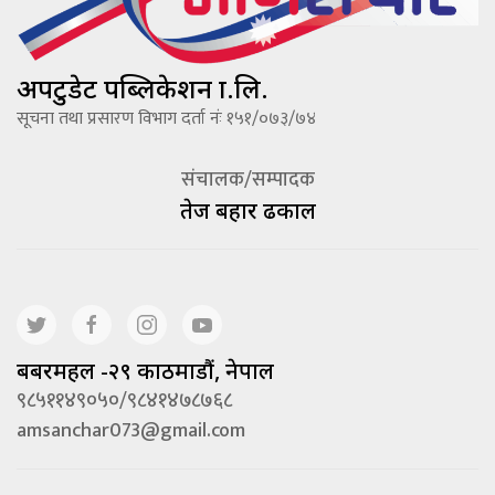
अपटुडेट पब्लिकेशन प्रा.लि.
सूचना तथा प्रसारण विभाग दर्ता नंः १५१/०७३/७४
संचालक/सम्पादक
तेज बहादूर ढकाल
बबरमहल -२९ काठमाडौं, नेपाल
९८५११४९०५०/९८४१४७८७६८
amsanchar073@gmail.com