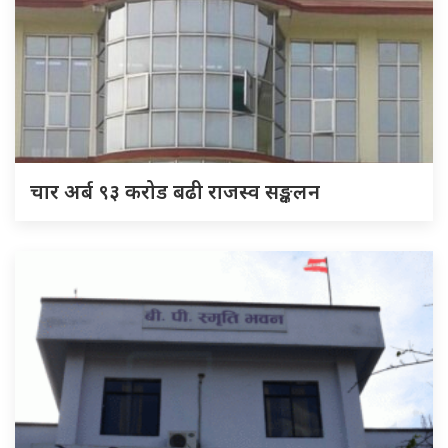
चार अर्ब ९३ करोड बढी राजस्व सङ्कलन