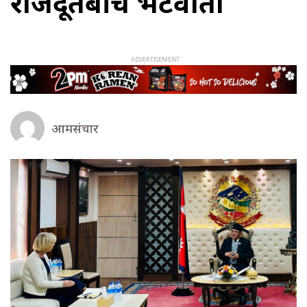
राजदूतबीच भेटवार्ता
आमसंचार