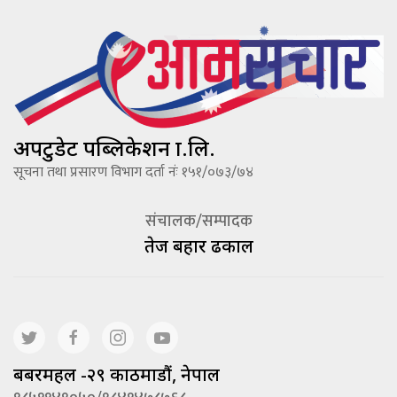
अपटुडेट पब्लिकेशन प्रा.लि.
सूचना तथा प्रसारण विभाग दर्ता नंः १५१/०७३/७४
संचालक/सम्पादक
तेज बहादूर ढकाल
बबरमहल -२९ काठमाडौं, नेपाल