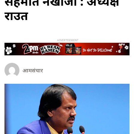
सहमति नखोजौँ : अध्यक्ष
राउत
आमसंचार