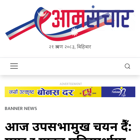
२१ श्रावण २०८३, बिहिबार
BANNER NEWS
आज उपसभामुख चयन हुँदै: