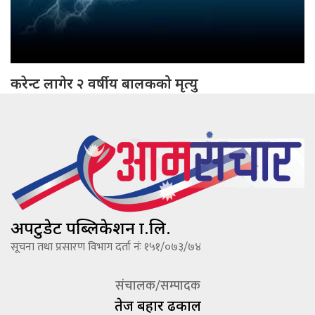
करेन्ट लागेर २ वर्षीय बालकको मृत्यु
अपटुडेट पब्लिकेशन प्रा.लि.
सूचना तथा प्रसारण विभाग दर्ता नंः १५१/०७३/७४
संचालक/सम्पादक
तेज बहादूर ढकाल