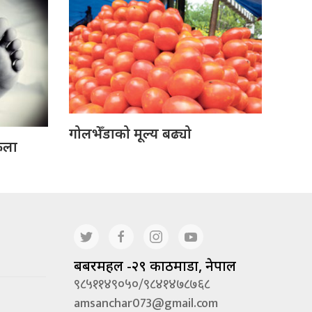
गोलभेँडाको मूल्य बढ्यो
ेला
बबरमहल -२९ काठमाडौं, नेपाल
९८५११४९०५०/९८४१४७८७६८
amsanchar073@gmail.com