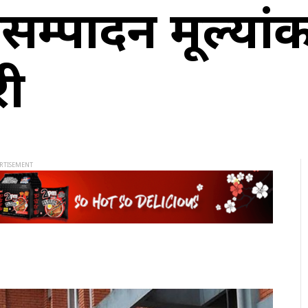
यसम्पादन मूल्यां
री