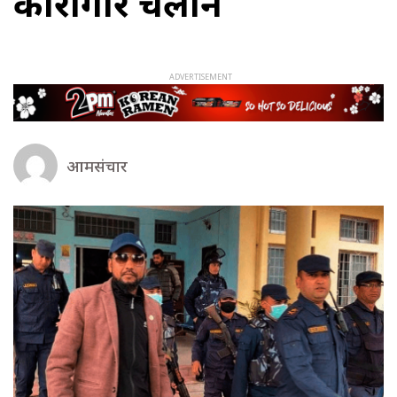
कारागार चलान
आमसंचार