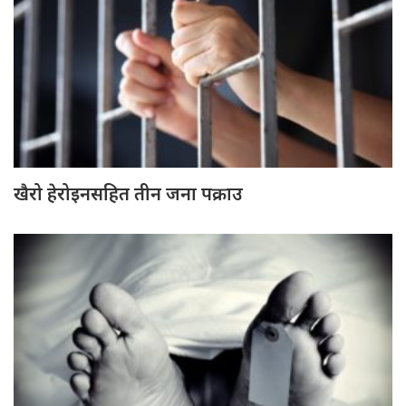
खैरो हेरोइनसहित तीन जना पक्राउ