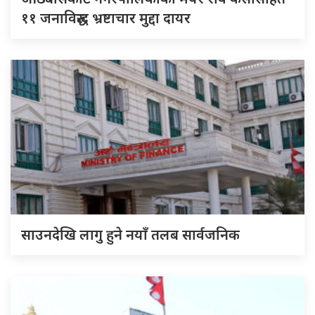
११ जनाविरुद्ध भ्रष्टाचार मुद्दा दायर
साउनदेखि लागु हुने नयाँ तलब सार्वजनिक