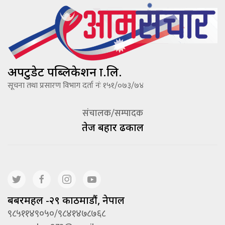
अपटुडेट पब्लिकेशन प्रा.लि.
सूचना तथा प्रसारण विभाग दर्ता नंः १५१/०७३/७४
संचालक/सम्पादक
तेज बहादूर ढकाल
बबरमहल -२९ काठमाडौं, नेपाल
९८५११४९०५०/९८४१४७८७६८