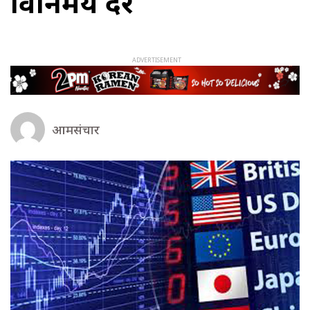
विनिमय दर
आमसंचार