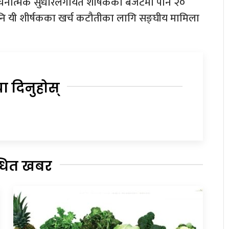
ंरचनात्मक सुधारलगायत शीर्षकको बजेटमा पनि २०
नि यी शीर्षकका खर्च कटौतीका लागि सङ्घीय मामिला
या दिनुहोस्
्धित खबर