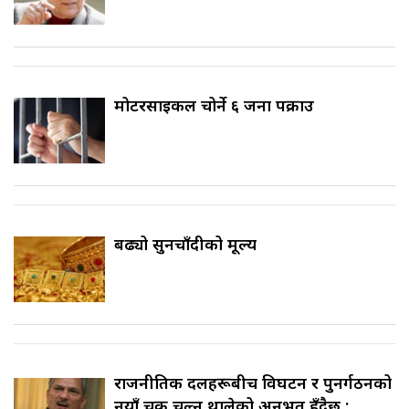
मोटरसाइकल चोर्ने ६ जना पक्राउ
बढ्यो सुनचाँदीको मूल्य
राजनीतिक दलहरूबीच विघटन र पुनर्गठनको
नयाँ चक्र चल्न थालेको अनुभूत हुँदैछ :