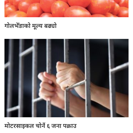
गोलभेँडाको मूल्य बढ्यो
मोटरसाइकल चोर्ने ६ जना पक्राउ