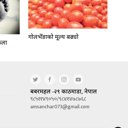
गोलभेँडाको मूल्य बढ्यो
ेला
बबरमहल -२९ काठमाडौं, नेपाल
९८५११४९०५०/९८४१४७८७६८
amsanchar073@gmail.com