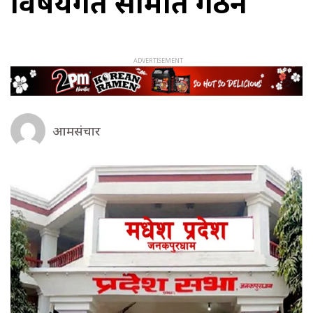
विषयगत समिति गठन
आमसंचार