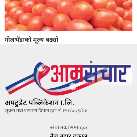
गोलभेँडाको मूल्य बढ्यो
अपटुडेट पब्लिकेशन प्रा.लि.
सूचना तथा प्रसारण विभाग दर्ता नंः १५१/०७३/७४
संचालक/सम्पादक
तेज बहादूर ढकाल