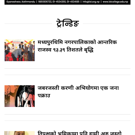
ट्रेन्डिङ
मध्यपुरथिमि नगरपालिकाको आन्तरिक
राजस्व ९३.३९ प्रतिशतले बृद्धि
जबरजस्ती करणी अभियोगमा एक जना
पक्राउ
प्रतिपक्षको भूमिकामा पनि हामी अरु जस्तो