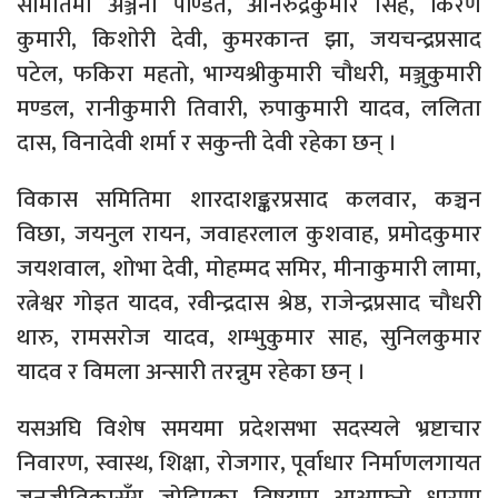
समितिमा अञ्जना पण्डित, अनिरुद्रकुमार सिंह, किरण
कुमारी, किशोरी देवी, कुमरकान्त झा, जयचन्द्रप्रसाद
पटेल, फकिरा महतो, भाग्यश्रीकुमारी चौधरी, मञ्जुकुमारी
मण्डल, रानीकुमारी तिवारी, रुपाकुमारी यादव, ललिता
दास, विनादेवी शर्मा र सकुन्ती देवी रहेका छन् ।
विकास समितिमा शारदाशङ्करप्रसाद कलवार, कञ्चन
विछा, जयनुल रायन, जवाहरलाल कुशवाह, प्रमोदकुमार
जयशवाल, शोभा देवी, मोहम्मद समिर, मीनाकुमारी लामा,
रत्नेश्वर गोइत यादव, रवीन्द्रदास श्रेष्ठ, राजेन्द्रप्रसाद चौधरी
थारु, रामसरोज यादव, शम्भुकुमार साह, सुनिलकुमार
यादव र विमला अन्सारी तरन्नुम रहेका छन् ।
यसअघि विशेष समयमा प्रदेशसभा सदस्यले भ्रष्टाचार
निवारण, स्वास्थ, शिक्षा, रोजगार, पूर्वाधार निर्माणलगायत
जनजीविकासँग जोडिएका विषयमा आआफ्नो धारणा