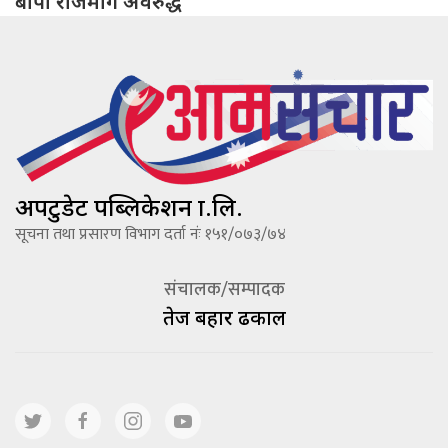
बीपी राजमार्ग अवरुद्ध
अपटुडेट पब्लिकेशन प्रा.लि.
सूचना तथा प्रसारण विभाग दर्ता नंः १५१/०७३/७४
संचालक/सम्पादक
तेज बहादूर ढकाल