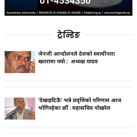
ट्रेन्डिङ
जेनजी आन्दोलनले देशको स्वाधीनता
खतरामा पर्‍यो : अध्यक्ष यादव
‘देखाइदिऊँ’ भन्ने प्रवृत्तिको परिणाम आज
भोगिरहेका छौँ : महासचिव पोखरेल