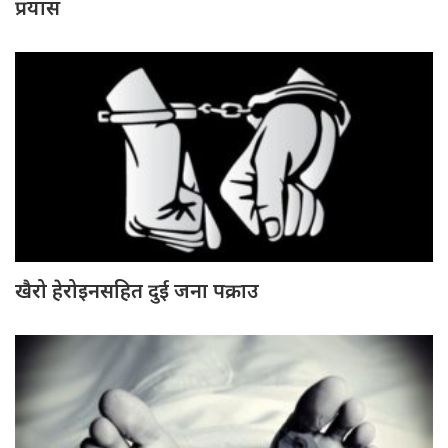
प्रयास
खैरो हेरोइनसहित दुई जना पक्राउ